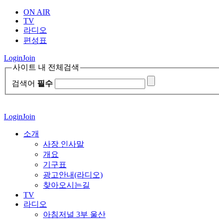
ON AIR
TV
라디오
편성표
Login
Join
사이트 내 전체검색
검색어
필수
Login
Join
소개
사장 인사말
개요
기구표
광고안내(라디오)
찾아오시는길
TV
라디오
아침저널 3부 울산